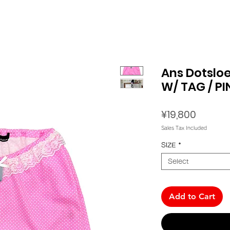
Ans Dotsloe
W/ TAG / P
Price
¥19,800
Sales Tax Included
SIZE
*
Select
Add to Cart