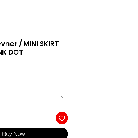
vner / MINI SKIRT
INK DOT
Buy Now