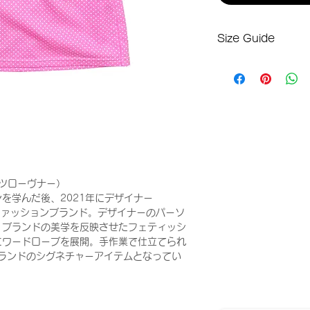
Size Guide
Sサイズ
ウエスト(ゴム入り) : 
総丈：28cm
ヒップ：92cm
Mサイズ
ウエスト(ゴム入り) : 
総丈：29cm
ヒップ：96cm
 ドッツローヴナー）
を学んだ後、2021年にデザイナー
げたファッションブランド。デザイナーのパーソ
、ブランドの美学を反映させたフェティッシ
にワードローブを展開。手作業で仕立てられ
erは、ブランドのシグネチャーアイテムとなってい