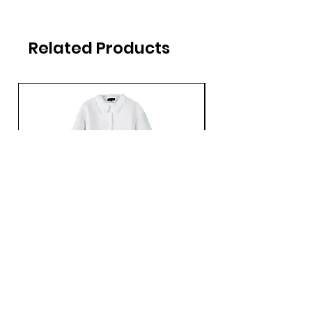
身幅：49cm
着丈：59cm
Related Products
袖丈：40cm
Ans Dotsloevner / QUILTING LONG COAT /
Ans Dotsloevner / DOUB
WHITE
Price
¥165,000