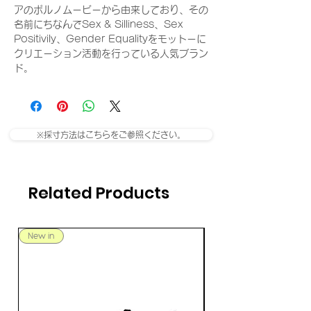
アのポルノムービーから由来しており、その
名前にちなんでSex & Silliness、Sex
Positivily、Gender Equalityをモットーに
クリエーション活動を行っている人気ブラン
ド。
※採寸方法はこちらをご参照ください。
Related Products
New in
New in