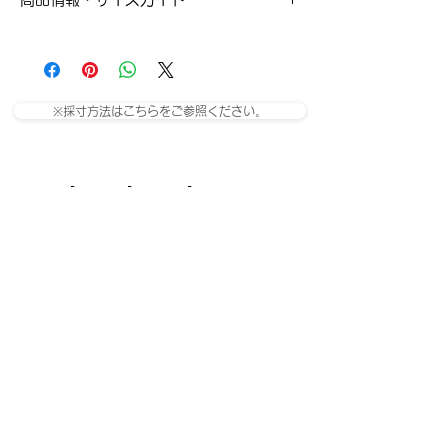
モデル着用サイズS
XSサイズ
Sサイズ
ウエスト：68cm
ウエスト：70cm
※採寸方法はこちらをご参照ください。
ヒップ：102cm
ヒップ：106cm
Related Products
股上：28cm
股上：29cm
股下：76cm
股下：76cm