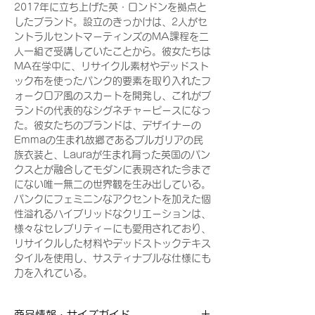
2017年に立ち上げた英・ロンドンを拠点と
したブランド。設立のきっかけは、2人がセ
ントラルセントマーティンズのMA課程を二
人一組で受講していたことから。彼女たちは
MA在学中に、リサイクル素材やデッドスト
ック布を使ったパンク的要素を取り入れたフ
ォークロア風のスカートを開発し、これがブ
ランドの代表的なシグネチャーピースになっ
た。彼女たちのブランドは、デザイナーの
Emmaの生まれ故郷であるブルガリアの民
族衣装と、Lauraが生まれ育った英国のパン
クスとが融合してモダンに表現された今まで
にない唯一無二の世界観を生み出している。
パンクにフェミニンなアクセントを加えた個
性溢れるハイブリッドなクリエーションは、
様々なセレブリティーにも愛用されており、
リサイクルした材料やデッドストックテキス
タイルを使用し、サスティナブルな仕様にも
力を入れている。
商品情報・サイズガイド