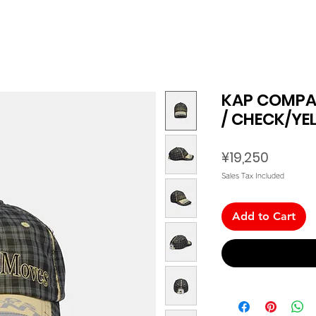
KAP COMPAN
/ CHECK/YE
Price
¥19,250
Sales Tax Included
Add to Cart