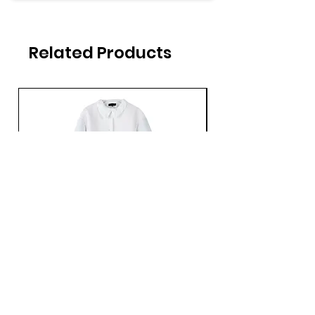
ヒップ：108cm
総丈：40cm
Related Products
Ans Dotsloevner / QUILTING LONG COAT /
Ans Dotsloevner / DOUB
WHITE
Price
¥165,000