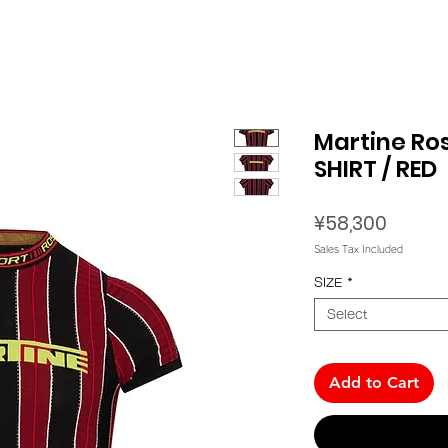
Martine Ros
SHIRT / RED
Price
¥58,300
Sales Tax Included
SIZE
*
Select
Add to Cart