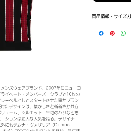
商品情報・サイズ
XSサイズ
着丈：55cm
肩幅：33cm
身幅：39cm
袖丈：18cm
Sサイズ
着丈：57cm
肩幅：34cm
身幅：41cm
袖丈：18cm
メンズウェアブランド。2007年にニューヨ
Mサイズ
ライベート・メンバーズ・クラブで10枚の
着丈：58cm
ツレーベルとしてスタートさせた事がブラン
肩幅：37cm
受けたデザインは、懐かしさと斬新さが共存
身幅：45cm
ボリューム、シルエット、生地のハリなど思
袖丈：20cm
エーションは絶大な人気を誇る。デザイナー
外にもデムナ・ヴァザリア（Demna