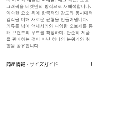
그래픽을 테켓만의 방식으로 재해석합니다.
익숙한 요소 위에 한국적인 감도와 동시대적
감각을 더해 새로운 균형을 만들어냅니다.
의류를 넘어 액세서리와 다양한 오브제를 통
해 브랜드의 무드를 확장하며, 단순히 제품
을 판매하는 것이 아닌 하나의 분위기와 취
향을 공유합니다.
商品情報・サイズガイド
Mサイズ
Lサイズ
肩幅：45cm
肩幅：48cm
※採寸方法はこちらをご参照ください。
身幅：51cm
身幅：54cm
着丈：64cm
着丈：67cm
Related Products
袖丈：19cm
袖丈：20cm