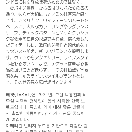
ンド名に特別な意味を込めるのではなく、
「心地よい響き」から名付けられたその名の
通り、彼らが大切にしているのは直感と感性
です。アメリカン・ヴィンテージのムードを
ベースに、大胆なカラーリングやラグランス
リーブ、チェックパターンといったクラシッ
クな要素を独自の視点で再構築。慣れ親しん
だディテールに、韓国的な感性と現代的なエ
ッセンスを加え、新しいバランスを提案しま
す。ウェアからアクセサリー、ライフスタイ
ルを彩るオブジェまで。テケットは単なる製
品の提供にとどまらず、一つの価値観や空気
感を共有するライフスタイルブランドとし
て、その世界観を広げ続けています。
테켓(TEKET)
은 2021년, 모델 박경진과 비
주얼 디렉터 천혜민이 함께 시작한 한국 브
랜드입니다. 특별한 의미 대신 좋은 발음에
서 출발한 이름처럼, 감각과 직관을 중요하
게 여깁니다.
아메리칸 빈티지 무드를 기반으로 과감한 컬
러 매치와 래글런 디테일, 체크 패턴, 로고