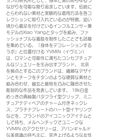
ョンの研究所として、身体と美のあらゆるつ
ながりを可能な限り追求しています。伝統に
とらわれない素材と実験的な着用方法を各コ
レクションに取り入れているのが特徴。幼い
頃から義足を付けているインフルエンサー兼
モデルのXiao Yangとタッグを組み、ファ
ッショナブルな義肢を制作したことでも話題
を集めている。「身体をデコレーションする
ラボ」と位置付ける YVMIN（イヴミン）
は、ロマンと可能性に満ちたコンセプチュア
ルなジュエリーを生み出すブランド。 北京
を拠点とするこのブランドは、繊細なデザイ
ンとモチーフをチタンのような硬質な素材と
組み合わせ、幽玄と厳格を巧みに融合させた
彫刻的な作品を発表しています。 18k白金
めっきの真鍮製バタフライ型クリップ、ミニ
チュアテディベアのチャーム付きネックレ
ス、プラチナプレートのハート型イヤリング
などを、ブランドのアイコニックアイテムと
して持ち、メルヘンチックでユニークな
YVMIN のアクセサリーは、アバンギャルド
な美意識の持ち主に、突き上げるような女性