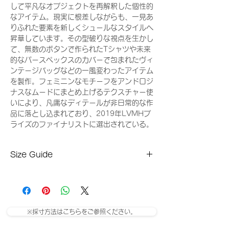
して平凡なオブジェクトを再解釈した個性的
なアイテム。現実に根差しながらも、一見あ
りふれた要素を新しくシュールなスタイルへ
昇華しています。その型破りな視点を生かし
て、無数のボタンで作られたTシャツや未来
的なパースペックスのカバーで包まれたヴィ
ンテージバッグなどの一風変わったアイテム
を製作。フェミニンなモチーフをアンドロジ
ナスなムードにまとめ上げるテクスチャー使
いにより、凡庸なディテールが非日常的な作
品に落とし込まれており、2019年LVMHプ
ライズのファイナリストに選出されている。
Size Guide
EUR
JPN / cm
US
UK
42
27.5
9.5
8.5
※採寸方法はこちらをご参照ください。
43
28.5
10.5
9.5