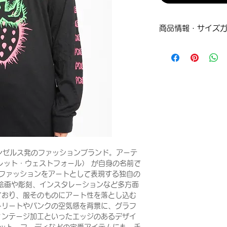
商品情報・サイズ
Sサイズ
肩幅：47cm
身幅：51cm
着丈：70cm
袖丈：63cm
サンゼルス発のファッションブランド。アーテ
ll（ブレット・ウェストフォール） が自身の名前で
、ファッションをアートとして表現する独自の
l は絵画や彫刻、インスタレーションなど多方面
ており、服そのものにアート性を落とし込む
トリートやパンクの空気感を背景に、グラフ
ィンテージ加工といったエッジのあるデザイ