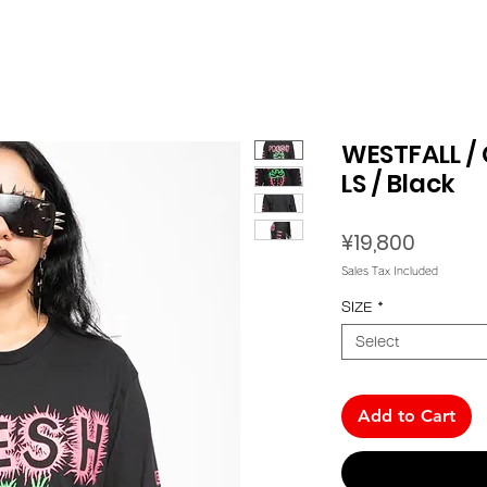
WESTFALL / 
LS / Black
Price
¥19,800
Sales Tax Included
SIZE
*
Select
Add to Cart