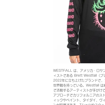
WESTFALL は、アメリカ・ロ
ィストである Brett Westfa
2022年に立ち上げたブランドで
世界観を持っている。Westfal
で活動するアーティストが手がけ
アプローチでカリフォルニアのス
ィックやペイント、タイダイ、ヴ