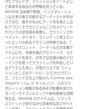
げたブランドで、ファッションをアートとし
て表現する独自の世界観を持っている。
Westfall は絵画や彫刻、インスタレーショ
ンなど多方面で活動するアーティストが手が
けており、服そのものにアート性を落とし込
むアプローチでカリフォルニアのストリート
やパンクの空気感を背景に、グラフィックや
ペイント、タイダイ、ヴィンテージ加工とい
ったエッジのあるデザインが特徴である。T
シャツやスウェット、フーディなどの定番ア
イテムにも、手描き風のグラフィック・ステ
ートメントを加え、近年では自身の娘のドロ
ーイングを使ってグラフィックを作成してい
るアイテムも多い。日常のウエアを“ファッ
ションとしてのアートピース”に仕上げてい
て、ブランド立ち上げ前から Comme des
Garçons（コム デ ギャルソン） とのコラ
ボレーション経験がある為その影響を受けた
オーバーサイズシルエットや美的感覚も垣間
見える。Westfall のアイテムは、リラック
スフィットでありながら芸術的な加工やペイ
ントを施し、ストリートとアートを融合させ