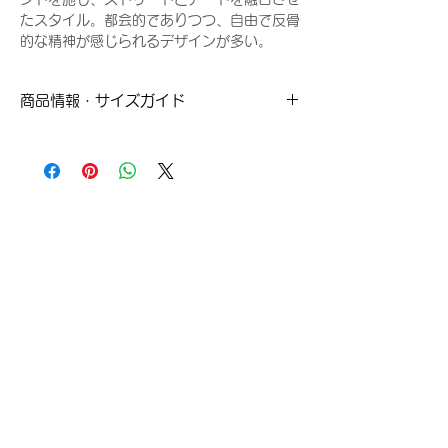
たスタイル。都会的でありつつ、自由で反骨
的な精神が感じられるデザインが多い。
商品情報・サイズガイド
Sサイズ
Mサイズ
Lサイズ
肩幅：
肩幅：
肩幅：
47cm
51cm
56cm
※採寸方法はこちらをご参照ください。
身幅：
身幅：
身幅：
51cm
55cm
60cm
Related Products
着丈：
着丈：
着丈：
70cm
71cm
73cm
袖丈：
袖丈：
袖丈：
63cm
64cm
65cm