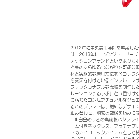
2012年に中央美術学院を卒業したデザイ
は、2013年にモダンジュエリーブ
ァッションブランドというよりも
と美のあらゆるつながりを可能な
材と実験的な着用方法を各コレク
ら義足を付けているインフルエンサー
ファッショナブルな義肢を制作し
レーションするラボ」と位置付ける
に満ちたコンセプチュアルなジュエ
るこのブランドは、繊細なデザイ
組み合わせ、幽玄と厳格を巧みに
18k白金めっきの真鍮製バタフラ
ーム付きネックレス、プラチナプ
ドのアイコニックアイテムとして持