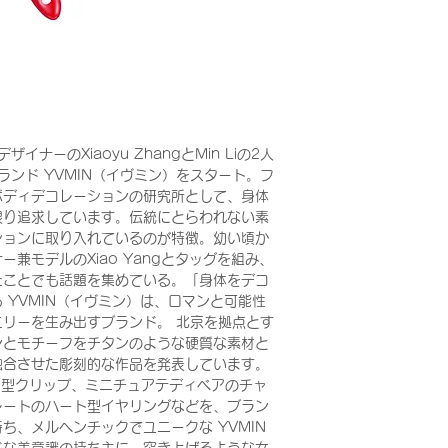
ナーのXiaoyu ZhangとMin Liの2人
ランド YVMIN（イヴミン）をスタート。フ
ボディデコレーションの研究所として、身体
限り追求しています。伝統にとらわれない素
ションに取り入れているのが特徴。幼い頃か
兼モデルのXiao Yangとタッグを組み、
たことでも話題を集めている。「身体をデコ
 YVMIN（イヴミン）は、ロマンと可能性
リーを生み出すブランド。 北京を拠点とす
ンとモチーフをチタンのような硬質な素材と
融合させた彫刻的な作品を発表しています。
イ型クリップ、ミニチュアテディベアのチャ
レートのハート型イヤリングなどを、ブラン
ち、メルヘンチックでユニークな YVMIN