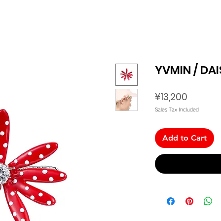
YVMIN / DAI
Price
¥13,200
Sales Tax Included
Add to Cart