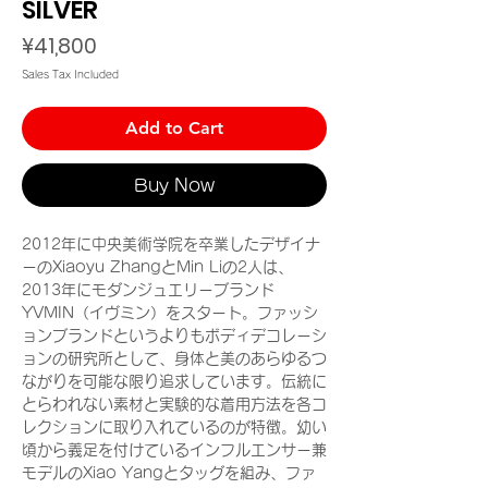
SILVER
Price
¥41,800
Sales Tax Included
Add to Cart
Buy Now
2012年に中央美術学院を卒業したデザイナ
ーのXiaoyu ZhangとMin Liの2人は、
2013年にモダンジュエリーブランド
YVMIN（イヴミン）をスタート。ファッシ
ョンブランドというよりもボディデコレーシ
ョンの研究所として、身体と美のあらゆるつ
ながりを可能な限り追求しています。伝統に
とらわれない素材と実験的な着用方法を各コ
レクションに取り入れているのが特徴。幼い
頃から義足を付けているインフルエンサー兼
モデルのXiao Yangとタッグを組み、ファ