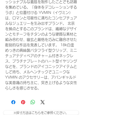
ッショナブルな義肢を制作したことでも話題
を集めている。「身体をデコレーションする
ラボ」と位置付ける YVMIN（イヴミン）
は、ロマンと可能性に満ちたコンセプチュア
ルなジュエリーを生み出すブランド。 北京
を拠点とするこのブランドは、繊細なデザイ
ンとモチーフをチタンのような硬質な素材と
組み合わせ、幽玄と厳格を巧みに融合させた
彫刻的な作品を発表しています。 18k白金
めっきの真鍮製バタフライ型クリップ、ミニ
チュアテディベアのチャーム付きネックレ
ス、プラチナプレートのハート型イヤリング
などを、ブランドのアイコニックアイテムと
して持ち、メルヘンチックでユニークな
YVMIN のアクセサリーは、アバンギャルド
な美意識の持ち主に、突き上げるような女性
らしさを感じさせる。
※採寸方法はこちらをご参照ください。